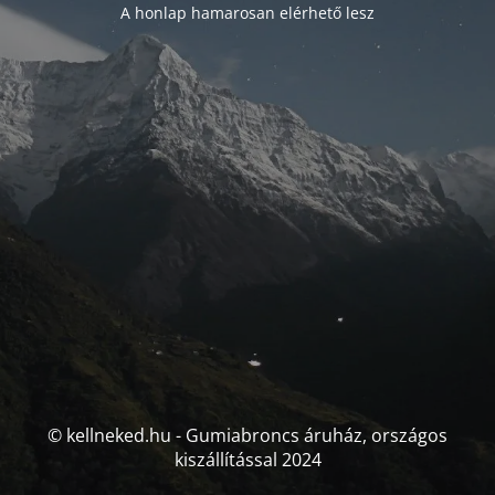
A honlap hamarosan elérhető lesz
© kellneked.hu - Gumiabroncs áruház, országos
kiszállítással 2024