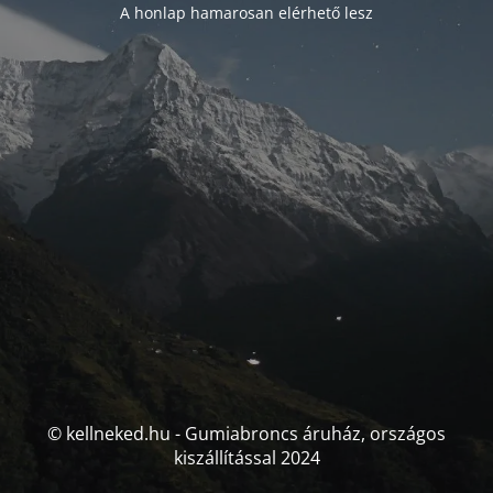
A honlap hamarosan elérhető lesz
© kellneked.hu - Gumiabroncs áruház, országos
kiszállítással 2024