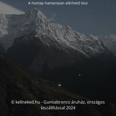
A honlap hamarosan elérhető lesz
© kellneked.hu - Gumiabroncs áruház, országos
kiszállítással 2024