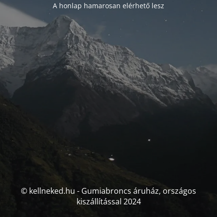
A honlap hamarosan elérhető lesz
© kellneked.hu - Gumiabroncs áruház, országos
kiszállítással 2024