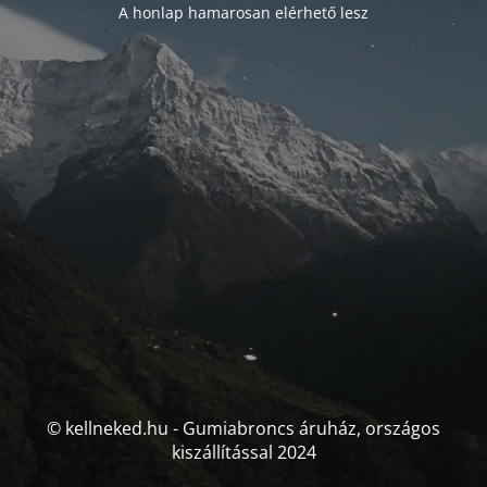
A honlap hamarosan elérhető lesz
© kellneked.hu - Gumiabroncs áruház, országos
kiszállítással 2024