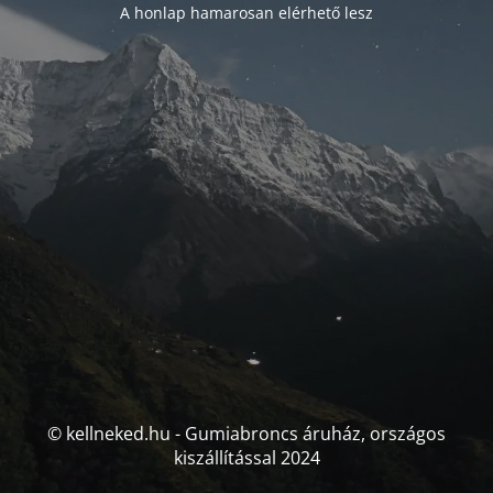
A honlap hamarosan elérhető lesz
© kellneked.hu - Gumiabroncs áruház, országos
kiszállítással 2024