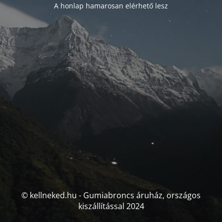
A honlap hamarosan elérhető lesz
© kellneked.hu - Gumiabroncs áruház, országos
kiszállítással 2024