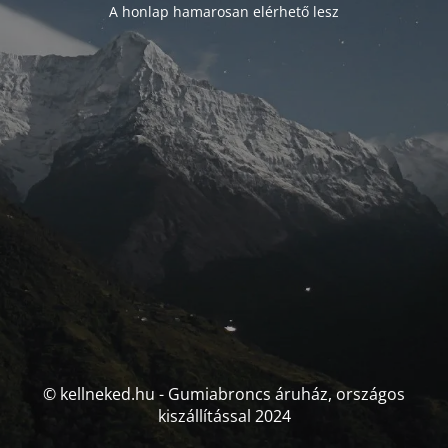
A honlap hamarosan elérhető lesz
© kellneked.hu - Gumiabroncs áruház, országos
kiszállítással 2024