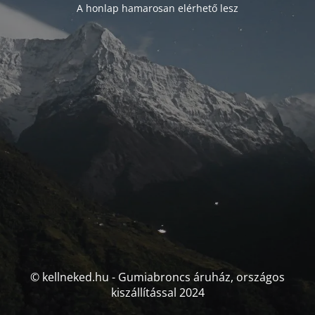
A honlap hamarosan elérhető lesz
© kellneked.hu - Gumiabroncs áruház, országos
kiszállítással 2024