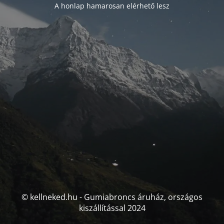
A honlap hamarosan elérhető lesz
© kellneked.hu - Gumiabroncs áruház, országos
kiszállítással 2024