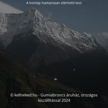
A honlap hamarosan elérhető lesz
© kellneked.hu - Gumiabroncs áruház, országos
kiszállítással 2024