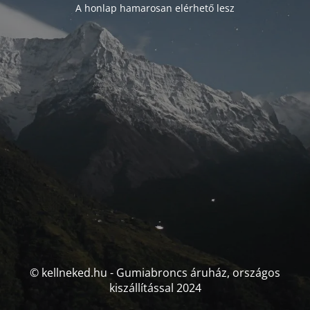
A honlap hamarosan elérhető lesz
© kellneked.hu - Gumiabroncs áruház, országos
kiszállítással 2024