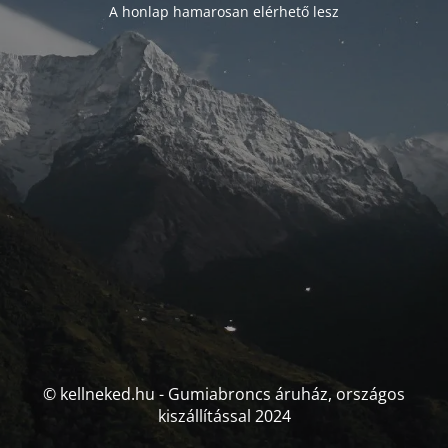
A honlap hamarosan elérhető lesz
© kellneked.hu - Gumiabroncs áruház, országos
kiszállítással 2024