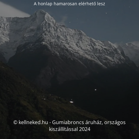
A honlap hamarosan elérhető lesz
© kellneked.hu - Gumiabroncs áruház, országos
kiszállítással 2024