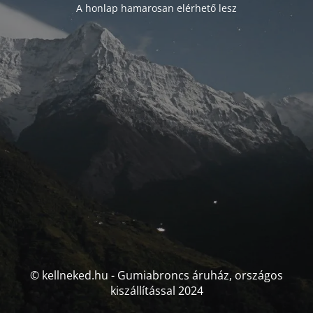
A honlap hamarosan elérhető lesz
© kellneked.hu - Gumiabroncs áruház, országos
kiszállítással 2024