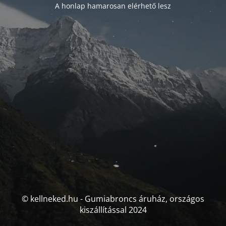
A honlap hamarosan elérhető lesz
© kellneked.hu - Gumiabroncs áruház, országos
kiszállítással 2024