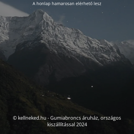
A honlap hamarosan elérhető lesz
© kellneked.hu - Gumiabroncs áruház, országos
kiszállítással 2024