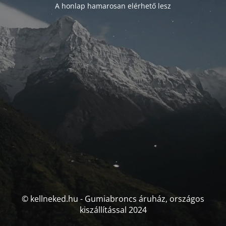
A honlap hamarosan elérhető lesz
© kellneked.hu - Gumiabroncs áruház, országos
kiszállítással 2024