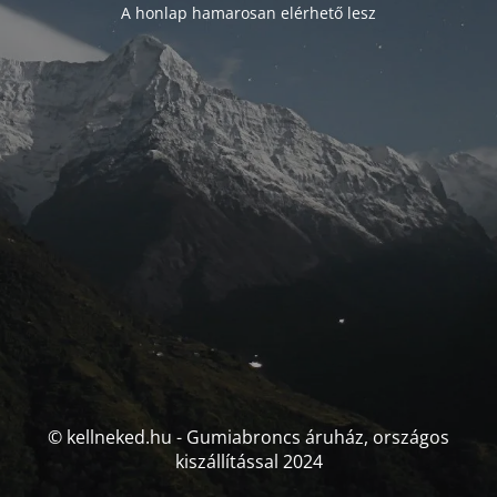
A honlap hamarosan elérhető lesz
© kellneked.hu - Gumiabroncs áruház, országos
kiszállítással 2024