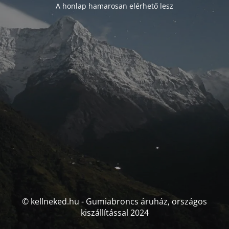
A honlap hamarosan elérhető lesz
© kellneked.hu - Gumiabroncs áruház, országos
kiszállítással 2024