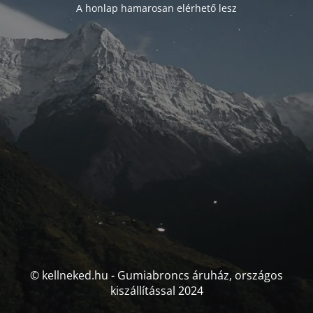
A honlap hamarosan elérhető lesz
© kellneked.hu - Gumiabroncs áruház, országos
kiszállítással 2024