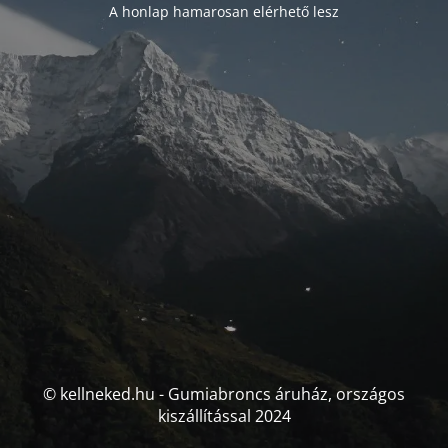
A honlap hamarosan elérhető lesz
© kellneked.hu - Gumiabroncs áruház, országos
kiszállítással 2024