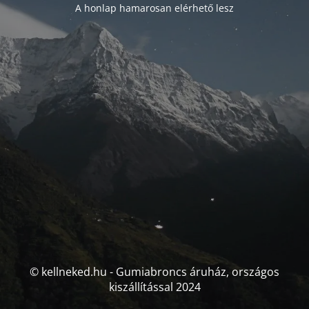
A honlap hamarosan elérhető lesz
© kellneked.hu - Gumiabroncs áruház, országos
kiszállítással 2024