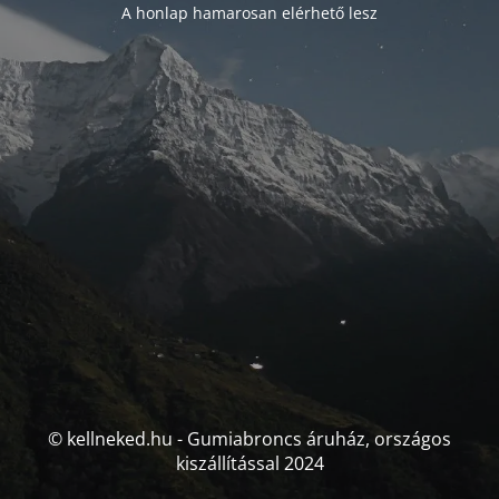
A honlap hamarosan elérhető lesz
© kellneked.hu - Gumiabroncs áruház, országos
kiszállítással 2024