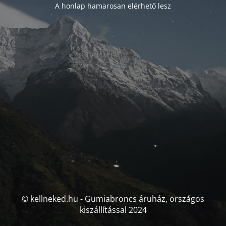
A honlap hamarosan elérhető lesz
© kellneked.hu - Gumiabroncs áruház, országos
kiszállítással 2024