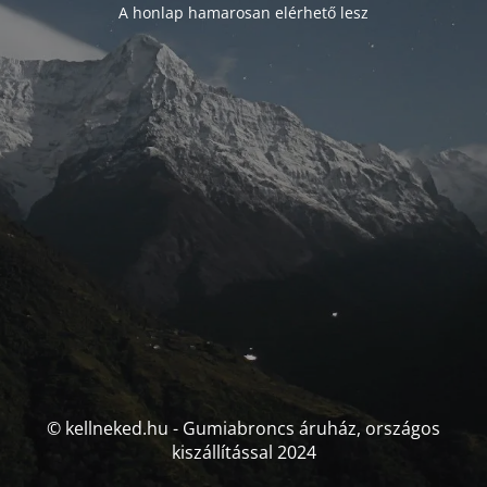
A honlap hamarosan elérhető lesz
© kellneked.hu - Gumiabroncs áruház, országos
kiszállítással 2024