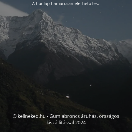
A honlap hamarosan elérhető lesz
© kellneked.hu - Gumiabroncs áruház, országos
kiszállítással 2024