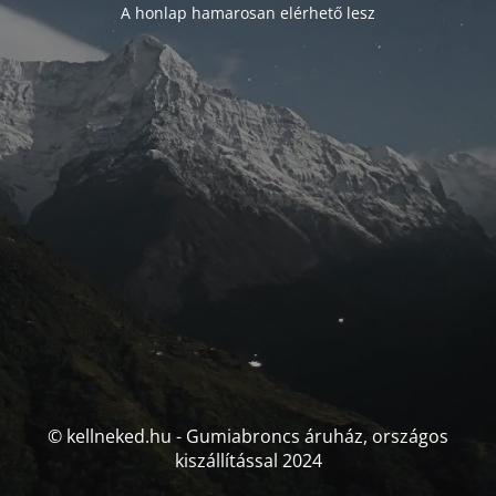
A honlap hamarosan elérhető lesz
© kellneked.hu - Gumiabroncs áruház, országos
kiszállítással 2024