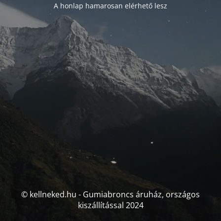
A honlap hamarosan elérhető lesz
© kellneked.hu - Gumiabroncs áruház, országos
kiszállítással 2024