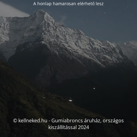
A honlap hamarosan elérhető lesz
© kellneked.hu - Gumiabroncs áruház, országos
kiszállítással 2024