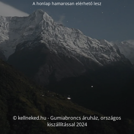
A honlap hamarosan elérhető lesz
© kellneked.hu - Gumiabroncs áruház, országos
kiszállítással 2024