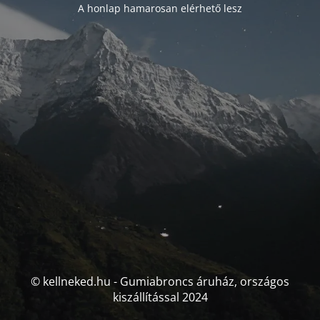
A honlap hamarosan elérhető lesz
© kellneked.hu - Gumiabroncs áruház, országos
kiszállítással 2024