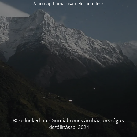
A honlap hamarosan elérhető lesz
© kellneked.hu - Gumiabroncs áruház, országos
kiszállítással 2024