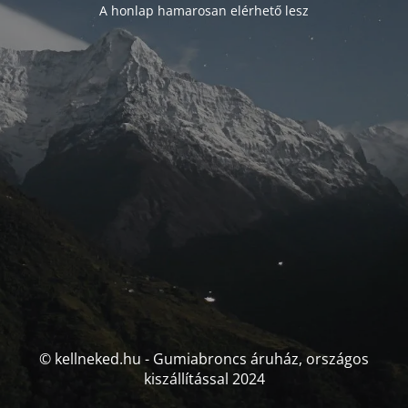
A honlap hamarosan elérhető lesz
© kellneked.hu - Gumiabroncs áruház, országos
kiszállítással 2024