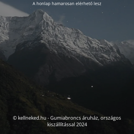
A honlap hamarosan elérhető lesz
© kellneked.hu - Gumiabroncs áruház, országos
kiszállítással 2024