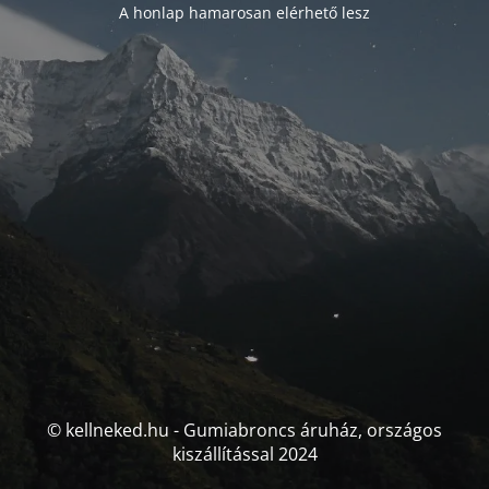
A honlap hamarosan elérhető lesz
© kellneked.hu - Gumiabroncs áruház, országos
kiszállítással 2024