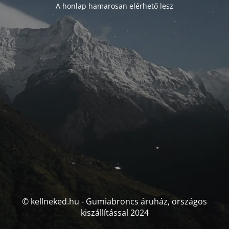
A honlap hamarosan elérhető lesz
© kellneked.hu - Gumiabroncs áruház, országos
kiszállítással 2024