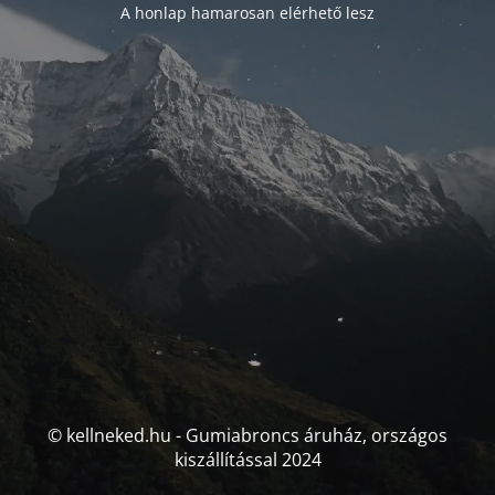
A honlap hamarosan elérhető lesz
© kellneked.hu - Gumiabroncs áruház, országos
kiszállítással 2024