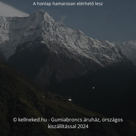
A honlap hamarosan elérhető lesz
© kellneked.hu - Gumiabroncs áruház, országos
kiszállítással 2024