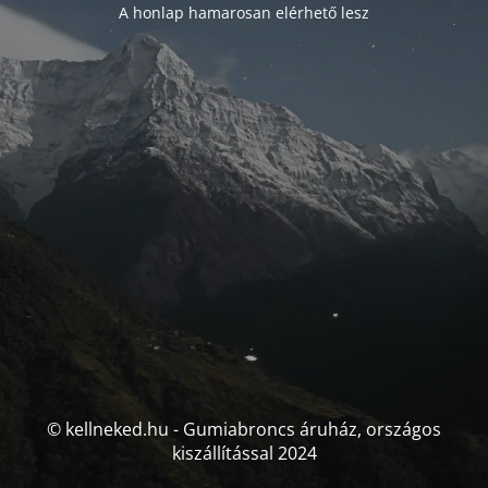
A honlap hamarosan elérhető lesz
© kellneked.hu - Gumiabroncs áruház, országos
kiszállítással 2024