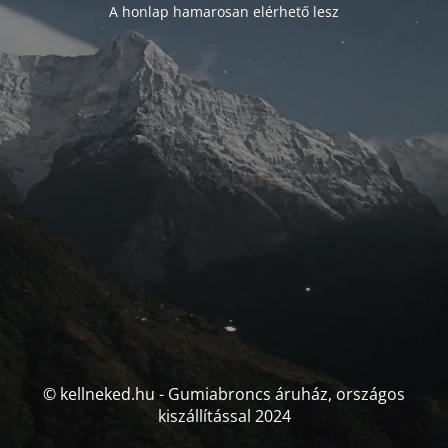
A honlap hamarosan elérhető lesz
© kellneked.hu - Gumiabroncs áruház, országos
kiszállítással 2024