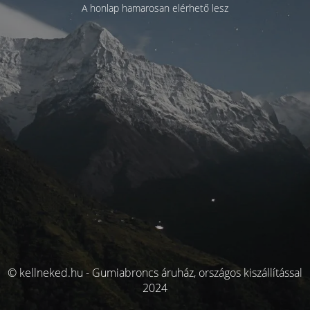
A honlap hamarosan elérhető lesz
© kellneked.hu - Gumiabroncs áruház, országos kiszállítással
2024