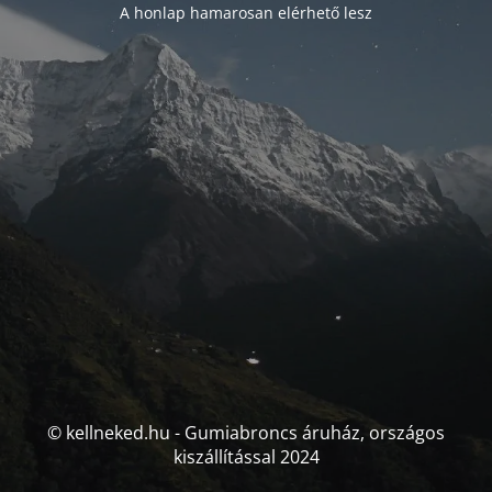
A honlap hamarosan elérhető lesz
© kellneked.hu - Gumiabroncs áruház, országos
kiszállítással 2024