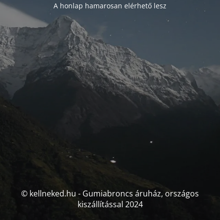
A honlap hamarosan elérhető lesz
© kellneked.hu - Gumiabroncs áruház, országos
kiszállítással 2024