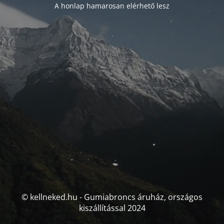
A honlap hamarosan elérhető lesz
© kellneked.hu - Gumiabroncs áruház, országos
kiszállítással 2024