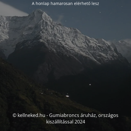
A honlap hamarosan elérhető lesz
© kellneked.hu - Gumiabroncs áruház, országos
kiszállítással 2024