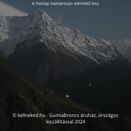
A honlap hamarosan elérhető lesz
© kellneked.hu - Gumiabroncs áruház, országos
kiszállítással 2024