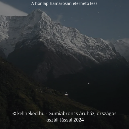
A honlap hamarosan elérhető lesz
© kellneked.hu - Gumiabroncs áruház, országos
kiszállítással 2024