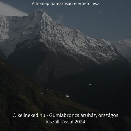
A honlap hamarosan elérhető lesz
© kellneked.hu - Gumiabroncs áruház, országos
kiszállítással 2024