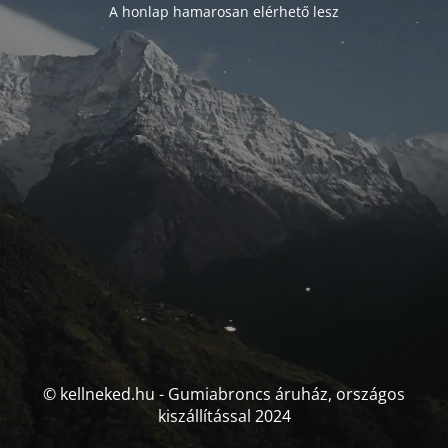
A honlap hamarosan elérhető lesz
© kellneked.hu - Gumiabroncs áruház, országos
kiszállítással 2024